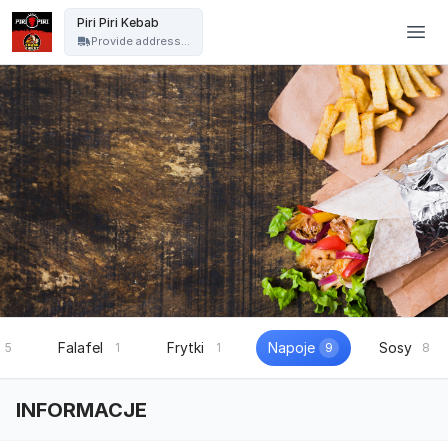
Piri-Piri Lublin - Piri Piri Kebab
Piri Piri Kebab
Provide address...
Falafel
Frytki
Napoje
Sosy
5
1
1
9
8
INFORMACJE