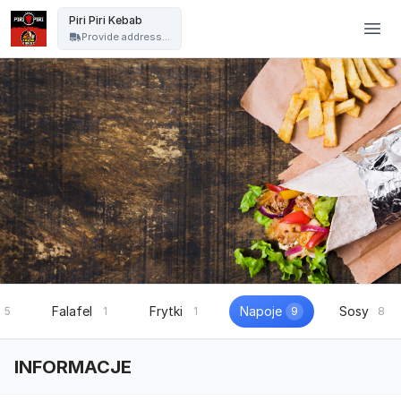
Piri-Piri Lublin - Piri Piri Kebab
Piri Piri Kebab
Provide address...
Falafel
Frytki
Napoje
Sosy
5
1
1
9
8
INFORMACJE