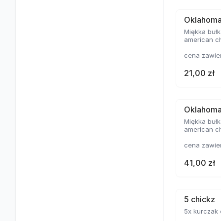
Oklahoma
Miękka bułk
american c
cena zawie
21,00 zł
Oklahoma
Miękka bułk
american 
cena zawie
41,00 zł
5 chickz
5x kurczak chickz, 2x sos