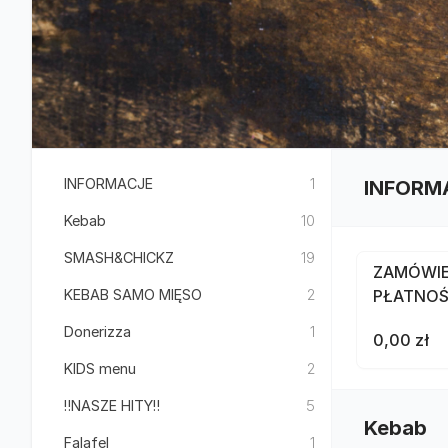
INFORMACJE
1
INFORM
Kebab
10
SMASH&CHICKZ
19
ZAMÓWIE
KEBAB SAMO MIĘSO
2
PŁATNOŚ
Donerizza
1
0,00 zł
KIDS menu
2
‼️NASZE HITY‼️
5
Kebab
Falafel
1