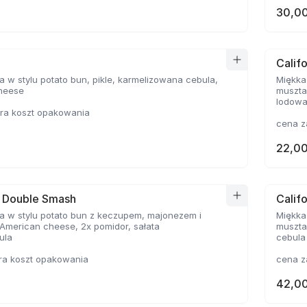
30,00
Calif
a w stylu potato bun, pikle, karmelizowana cebula,
Miękka
heese
muszta
lodowa
ra koszt opakowania
cena z
22,00
a Double Smash
Calif
a w stylu potato bun z keczupem, majonezem i
Miękka
American cheese, 2x pomidor, sałata
muszta
ula
cebula
ra koszt opakowania
cena z
42,00