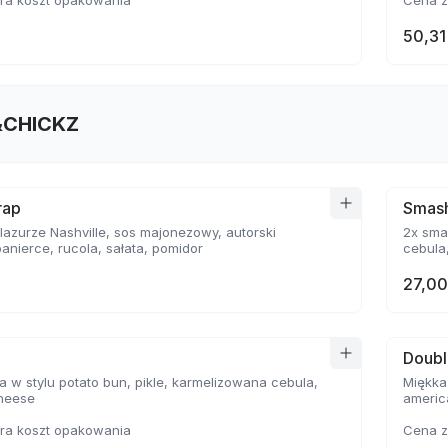
ra koszt opakowania
Cena z
50,31
CHICKZ
rap
Smas
azurze Nashville, sos majonezowy, autorski
2x smashowana 
anierce, rucola, sałata, pomidor
cebula,
27,00
Doubl
a w stylu potato bun, pikle, karmelizowana cebula,
Miękka
heese
americ
ra koszt opakowania
Cena z