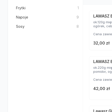
Frytki
1
LAWASZ 
Napoje
9
ok.120g mięsa, lawasz z pieca tandoori, sałata lodowa, pomidor,
ogórek, ceb
Sosy
8
Cena zawie
32,00 zł
LAWASZ 
ok.220g mięsa, lawasz z pieca tandoori, sałata lodowa,
pomidor, og
Cena zawie
42,00 zł
Lawasz G