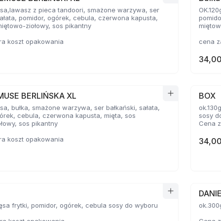
sa,lawasz z pieca tandoori, smażone warzywa, ser
OK.120
sałata, pomidor, ogórek, cebula, czerwona kapusta,
pomido
miętowo-ziołowy, sos pikantny
miętow
ra koszt opakowania
cena z
34,00
MUSE BERLIŃSKA XL
BOX
sa, bułka, smażone warzywa, ser bałkański, sałata,
ok.130g mięsa, Frytk
órek, cebula, czerwona kapusta, mięta, sos
sosy do wyboru
łowy, sos pikantny
Cena z
ra koszt opakowania
34,00
DANIE
ęsa frytki, pomidor, ogórek, cebula sosy do wyboru
ok.300