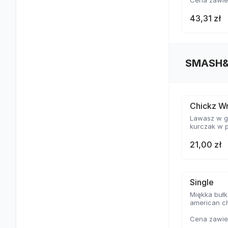
Cena zawie
43,31 zł
SMASH&
Chickz W
Lawasz w gl
kurczak w p
21,00 zł
Single
Miękka bułk
american c
Cena zawie