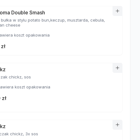
oma Double Smash
 bułka w stylu potato bun,keczup, musztarda, cebula,
an cheese
awiera koszt opakowania
 zł
ckz
awiera koszt opakowania
 zł
ckz
czak chickz, 3x sos