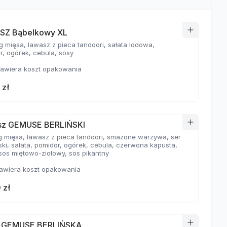
SZ Bąbelkowy XL
g mięsa, lawasz z pieca tandoori, sałata lodowa,
r, ogórek, cebula, sosy
awiera koszt opakowania
 zł
sz GEMUSE BERLIŃSKI
g mięsa, lawasz z pieca tandoori, smażone warzywa, ser
ski, sałata, pomidor, ogórek, cebula, czerwona kapusta,
 sos miętowo-ziołowy, sos pikantny
awiera koszt opakowania
 zł
a GEMUSE BERLIŃSKA