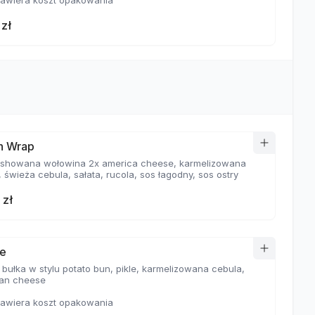
awiera koszt opakowania
 zł
h Wrap
wołowina 2x america cheese, karmelizowana
 świeża cebula, sałata, rucola, sos łagodny, sos ostry
 zł
e
 bułka w stylu potato bun, pikle, karmelizowana cebula,
an cheese
awiera koszt opakowania