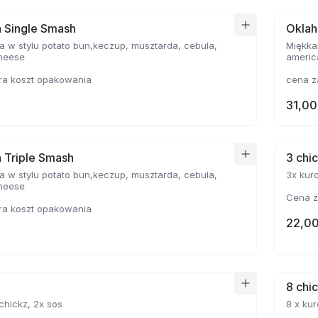
 Single Smash
Oklah
a w stylu potato bun,keczup, musztarda, cebula,
Miękka
heese
americ
ra koszt opakowania
cena z
31,00
 Triple Smash
3 chi
a w stylu potato bun,keczup, musztarda, cebula,
3x kurczak chickz, sos
cheese
Cena z
ra koszt opakowania
22,00
8 chi
8 x kur