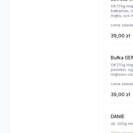
OK.170g mię
bałkański, 
mięta, sos 
cena zawie
39,00 zł
Bułka GE
OK.170g mię
pomidor, og
miętowo-zio
cena zawie
39,00 zł
DANIE
ok. 200g mi