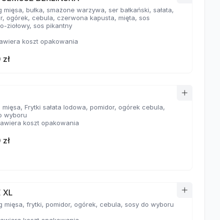
g mięsa, bułka, smażone warzywa, ser bałkański, sałata,
r, ogórek, cebula, czerwona kapusta, mięta, sos
o-ziołowy, sos pikantny
awiera koszt opakowania
 zł
i sałata lodowa, pomidor, ogórek cebula,
awiera koszt opakowania
 zł
 XL
g mięsa, frytki, pomidor, ogórek, cebula, sosy do wyboru