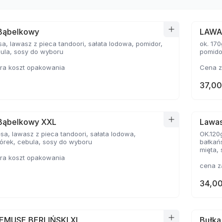
Bąbelkowy
LAWA
ok. 170
ula, sosy do wyboru
pomido
ra koszt opakowania
Cena z
37,00
Bąbelkowy XXL
Lawa
OK.120
órek, cebula, sosy do wyboru
bałkań
mięta,
ra koszt opakowania
cena z
34,00
EMUSE BERLIŃSKI XL
Bułk